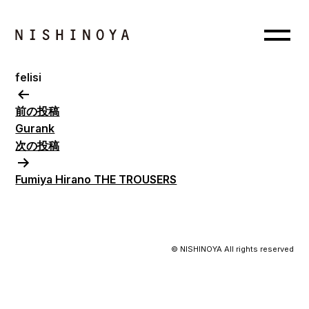
felisi
投
稿
前の投稿
ナ
Gurank
ビ
次の投稿
ゲ
Fumiya Hirano THE TROUSERS
ー
シ
ョ
ン
© NISHINOYA All rights reserved