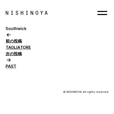
Southwick
投
稿
前の投稿
ナ
TAGLIATORE
ビ
次の投稿
ゲ
PAST
ー
シ
ョ
ン
© NISHINOYA All rights reserved